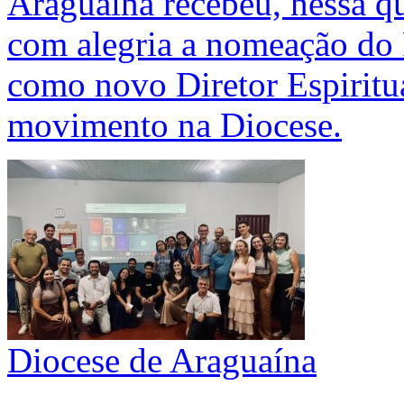
Araguaína recebeu, nessa qu
com alegria a nomeação do 
como novo Diretor Espiritua
movimento na Diocese.
Diocese de Araguaína