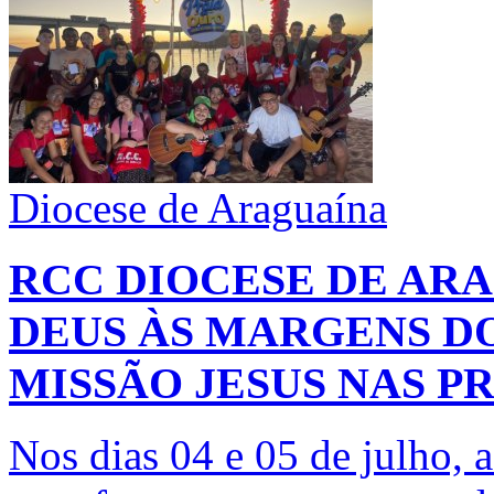
Diocese de Araguaína
RCC DIOCESE DE AR
DEUS ÀS MARGENS DO
MISSÃO JESUS NAS P
Nos dias 04 e 05 de julho,