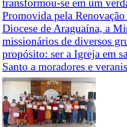
transformou-se em um verda
Promovida pela Renovação 
Diocese de Araguaína, a Mis
missionários de diversos g
propósito: ser a Igreja em sa
Santo a moradores e veranis